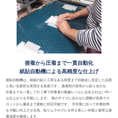
接着から圧着まで一貫自動化
紙貼自動機による高精度な仕上げ
紙貼自動機は、紙箱の貼り工程をある程度まで自動化し安定した品質
と高い生産性を実現する装置です。 接着剤の塗布から貼り合わせ、
圧着までを一貫して行う事で作業者の熟練レベルに左右されない均一
な仕上がりを可能にします。 箱のサイズに合わせた調整が容易で小
ロットから量産まで柔軟に対応可能です。 手作業に比べて作業効率
を大幅に向上させる為、貼りムラやズレを抑え美しい外観と確実な接
着強度を確保します。