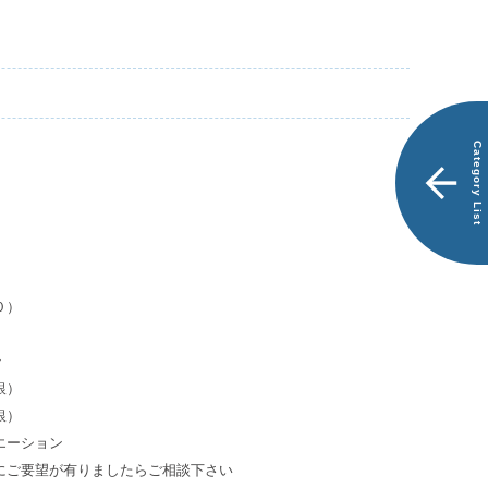
商
別
品
注
一
品
覧
で
探
す
Category List
ス
）
エ
ー
）
ド
）
ケ
ー
０）
ス
）
LEO
ン
銀）
ス
銀）
エ
エーション
ー
にご要望が有りましたらご相談下さい
ド