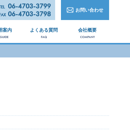
06-4703-3799
TEL
お問い合わせ
06-4703-3798
FAX
用案内
よくある質問
会社概要
 GUIDE
FAQ
COMPANY
PRO
商
品
一
覧