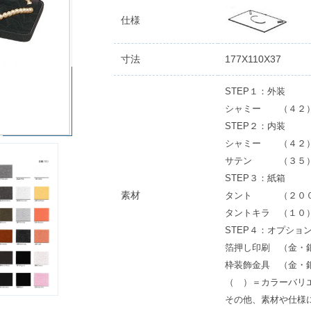
仕様
寸法
177X110X37
STEP１：外装
シャミー （４２
STEP２：内装
シャミー （４２
サテン （３５
STEP３：紙箱
素材
タント （２０
タントキラ （１０
STEP４：オプショ
箔押し印刷 （金・
枠装飾金具 （金・
（ ）＝カラーバリ
その他、素材や仕様