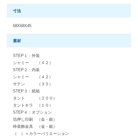
寸法
68X68X45
素材
STEP１：外装
シャミー （４２）
STEP２：内装
シャミー （４２）
サテン （３５）
STEP３：紙箱
タント （２００）
タントキラ （１０）
STEP４：オプション
箔押し印刷 （金・銀）
枠装飾金具 （金・銀）
（ ）＝カラーバリエーション