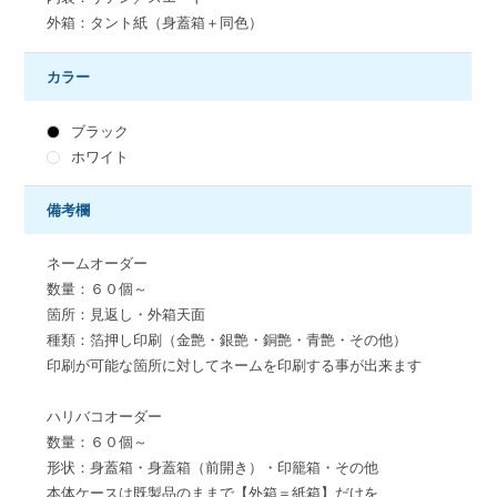
外箱：タント紙（身蓋箱＋同色）
カラー
ブラック
ホワイト
備考欄
ネームオーダー
数量：６０個～
箇所：見返し・外箱天面
種類：箔押し印刷（金艶・銀艶・銅艶・青艶・その他）
印刷が可能な箇所に対してネームを印刷する事が出来ます
ハリバコオーダー
数量：６０個～
形状：身蓋箱・身蓋箱（前開き）・印籠箱・その他
本体ケースは既製品のままで【外箱＝紙箱】だけを