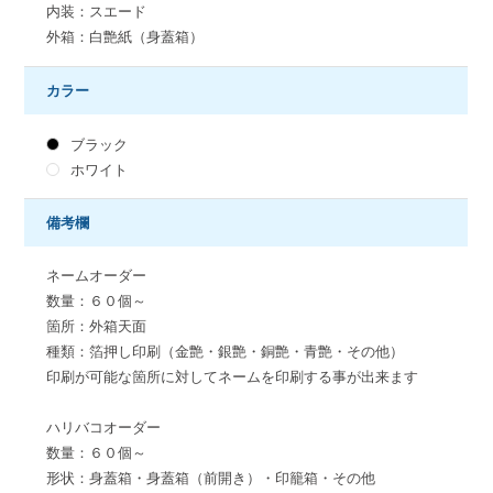
内装：スエード
外箱：白艶紙（身蓋箱）
カラー
ブラック
ホワイト
備考欄
ネームオーダー
数量：６０個～
箇所：外箱天面
種類：箔押し印刷（金艶・銀艶・銅艶・青艶・その他）
印刷が可能な箇所に対してネームを印刷する事が出来ます
ハリバコオーダー
数量：６０個～
形状：身蓋箱・身蓋箱（前開き）・印籠箱・その他