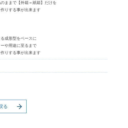
品のままで【外箱＝紙箱】だけを
ケ
お作りする事が出来ます
ー
ス
PIERRE
てる成形型をベースに
ベ
ラーや用途に至るまで
ロ
お作りする事が出来ます
ア
ケ
ー
ス
ア
ン
テ
戻る
ィ
ー
ク