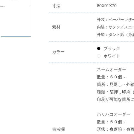
寸法
80X91X70
外装：ペーパーレザ
素材
内装：サテン／スエ
外箱：タント紙（身
ブラック
カラー
ホワイト
ネームオーダー
数量：６０個～
箇所：見返し・外
種類：箔押し印刷
印刷が可能な箇所
ハリバコオーダー
数量：６０個～
備考欄
形状：身蓋箱・身