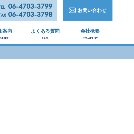
06-4703-3799
TEL
お問い合わせ
06-4703-3798
FAX
用案内
よくある質問
会社概要
 GUIDE
FAQ
COMPANY
PRO
商
品
一
覧