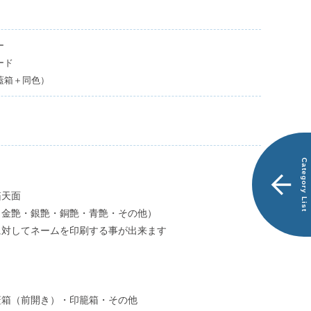
商
別
品
注
一
品
ー
覧
で
探
ード
す
蓋箱＋同色）
ス
エ
ー
ド
Category List
ケ
ー
箱天面
ス
（金艶・銀艶・銅艶・青艶・その他）
LEO
に対してネームを印刷する事が出来ます
ス
エ
ー
蓋箱（前開き）・印籠箱・その他
ド