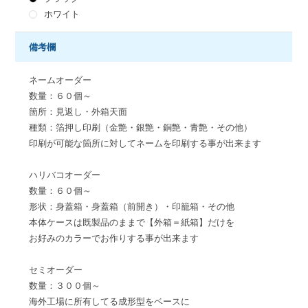
ホワイト
備考欄
ネームオーダー
数量：６０個～
箇所：見返し・外箱天面
種類：箔押し印刷（金艶・銀艶・銅艶・青艶・その他）
印刷が可能な箇所に対してネームを印刷する事が出来ます
ハリバコオーダー
数量：６０個～
形状：身蓋箱・身蓋箱（前開き）・印籠箱・その他
本体ケースは既製品のままで【外箱＝紙箱】だけを
お好みのカラーでお作りする事が出来ます
セミオーダー
数量：３００個～
海外工場に所有してる成形型をベースに