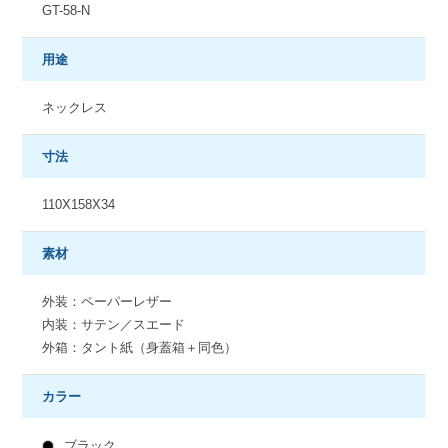
GT-58-N
用途
ネックレス
寸法
110X158X34
素材
外装：ペーパーレザー
内装：サテン／スエード
外箱：タント紙（身蓋箱＋同色）
カラー
ブラック