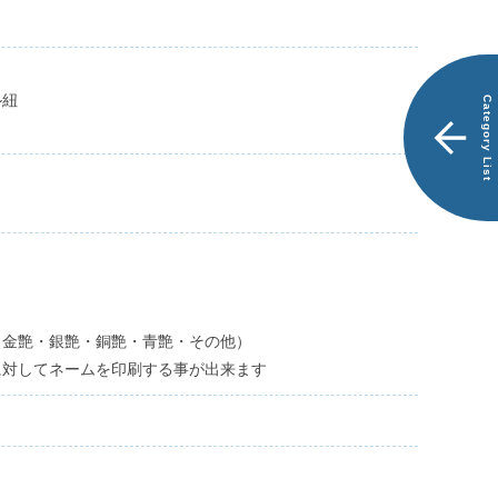
商
別
品
注
一
品
覧
で
探
ル紐
Category List
す
ス
エ
ー
ド
ケ
ー
ス
（金艶・銀艶・銅艶・青艶・その他）
LEO
に対してネームを印刷する事が出来ます
ス
エ
ー
ド