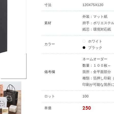
寸法
120X75X120
外装：マット紙
素材
持手：ポリエステ
紙芯：環境対応紙
ホワイト
カラー
ブラック
ネームオーダー
数量：１００枚～
備考欄
箇所：全平面部分
種類：箔押し印刷
印刷が可能な箇所
ロット
100
250
単価