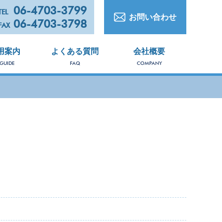
06-4703-3799
TEL
お問い合わせ
06-4703-3798
FAX
用案内
よくある質問
会社概要
 GUIDE
FAQ
COMPANY
PRO
商
品
一
覧