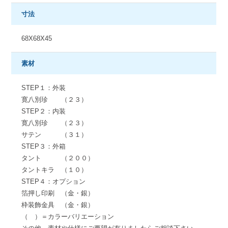
寸法
68X68X45
素材
STEP１：外装
寛八別珍 （２３）
STEP２：内装
寛八別珍 （２３）
サテン （３１）
STEP３：外箱
タント （２００）
タントキラ （１０）
STEP４：オプション
箔押し印刷 （金・銀）
枠装飾金具 （金・銀）
（ ）＝カラーバリエーション