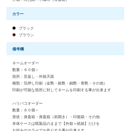
カラー
ブラック
ブラウン
備考欄
ネームオーダー
数量：６０個～
箇所：見返し・外箱天面
種類：箔押し印刷（金艶・銀艶・銅艶・青艶・その他）
印刷が可能な箇所に対してネームを印刷する事が出来ます
ハリバコオーダー
数量：６０個～
形状：身蓋箱・身蓋箱（前開き）・印籠箱・その他
本体ケースは既製品のままで【外箱＝紙箱】だけを
お好みのカラーでお作りする事が出来ます