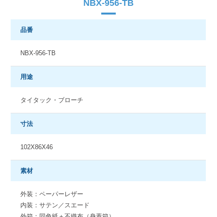
NBX-956-TB
品番
NBX-956-TB
用途
タイタック・ブローチ
寸法
102X86X46
素材
外装：ペーパーレザー
内装：サテン／スエード
外箱：同色紙＋不織布（身蓋箱）