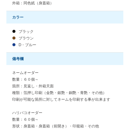
外箱：同色紙（身蓋箱）
カラー
ブラック
ブラウン
D・ブルー
備考欄
ネームオーダー
数量：６０個～
箇所：見返し・外箱天面
種類：箔押し印刷（金艶・銀艶・銅艶・青艶・その他）
印刷が可能な箇所に対してネームを印刷する事が出来ます
ハリバコオーダー
数量：６０個～
形状：身蓋箱・身蓋箱（前開き）・印籠箱・その他