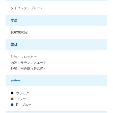
タイタック・ブローチ
寸法
106X90X52
素材
外装：フロッキー
内装：サテン／スエード
外箱：同色紙（身蓋箱）
カラー
ブラック
ブラウン
D・ブルー