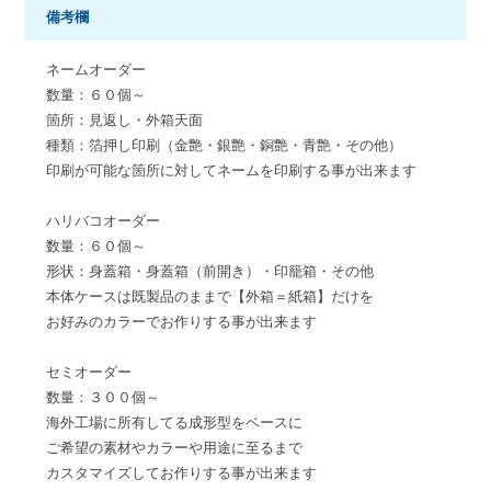
備考欄
ネームオーダー
数量：６０個～
箇所：見返し・外箱天面
種類：箔押し印刷（金艶・銀艶・銅艶・青艶・その他）
印刷が可能な箇所に対してネームを印刷する事が出来ます
ハリバコオーダー
数量：６０個～
形状：身蓋箱・身蓋箱（前開き）・印籠箱・その他
本体ケースは既製品のままで【外箱＝紙箱】だけを
お好みのカラーでお作りする事が出来ます
セミオーダー
数量：３００個～
海外工場に所有してる成形型をベースに
ご希望の素材やカラーや用途に至るまで
カスタマイズしてお作りする事が出来ます