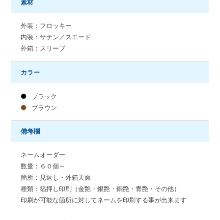
素材
外装：フロッキー
内装：サテン／スエード
外箱：スリーブ
カラー
ブラック
ブラウン
備考欄
ネームオーダー
数量：６０個～
箇所：見返し・外箱天面
種類：箔押し印刷（金艶・銀艶・銅艶・青艶・その他）
印刷が可能な箇所に対してネームを印刷する事が出来ます