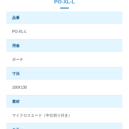
PO-XL-L
品番
PO-XL-L
用途
ポーチ
寸法
100X130
素材
マイクロスエード（中仕切り付き）