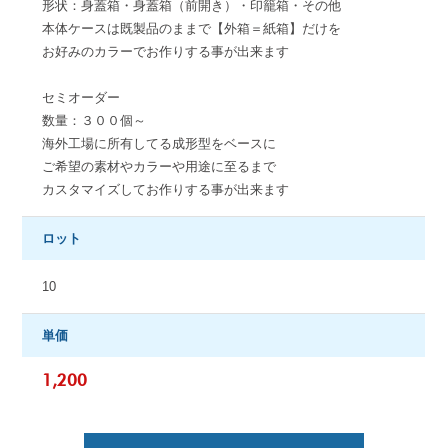
形状：身蓋箱・身蓋箱（前開き）・印籠箱・その他
本体ケースは既製品のままで【外箱＝紙箱】だけを
お好みのカラーでお作りする事が出来ます
セミオーダー
数量：３００個～
海外工場に所有してる成形型をベースに
ご希望の素材やカラーや用途に至るまで
カスタマイズしてお作りする事が出来ます
ロット
10
単価
1,200