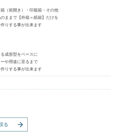
ケ
蓋箱（前開き）・印籠箱・その他
ー
品のままで【外箱＝紙箱】だけを
ス
お作りする事が出来ます
PIERRE
ベ
ロ
てる成形型をベースに
ア
ラーや用途に至るまで
ケ
お作りする事が出来ます
ー
ス
ア
ン
テ
ィ
ー
戻る
ク