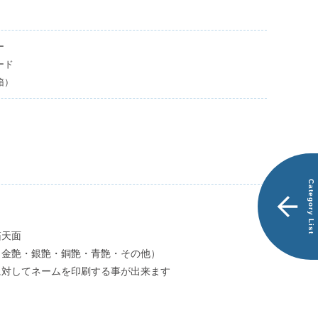
商
別
品
注
一
品
ー
覧
で
探
ード
す
箱）
ス
エ
ー
ド
ケ
Category List
ー
ス
LEO
箱天面
（金艶・銀艶・銅艶・青艶・その他）
ス
に対してネームを印刷する事が出来ます
エ
ー
ド