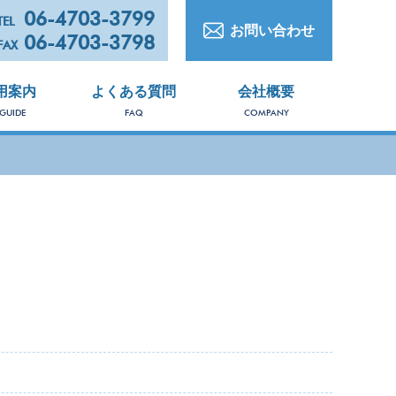
06-4703-3799
TEL
お問い合わせ
06-4703-3798
FAX
用案内
よくある質問
会社概要
 GUIDE
FAQ
COMPANY
PRO
商
品
一
覧