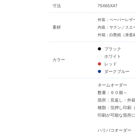
寸法
75X65X47
外装：ペーパーレザ
素材
内装：サテン／スエ
外箱：白艶紙（身蓋
ブラック
ホワイト
カラー
レッド
ダークブルー
ネームオーダー
数量：６０個～
箇所：見返し・外
種類：箔押し印刷
印刷が可能な箇所
ハリバコオーダー