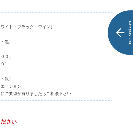
商
別
品
注
一
品
覧
で
Category List
探
ワイト・ブラック・ワイン）
す
白・黒）
ス
エ
００）
ー
０）
ド
ケ
・銀）
ー
リエーション
ス
様にご要望が有りましたらご相談下さい
LEO
ス
エ
ください
ー
ド