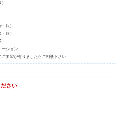
０）
ケ
）
ー
ン
ス
・銀）
PIERRE
金・銀）
茶）
ベ
エーション
ロ
にご要望が有りましたらご相談下さい
ア
ケ
ー
ス
ください
ア
ン
テ
ィ
ー
ク