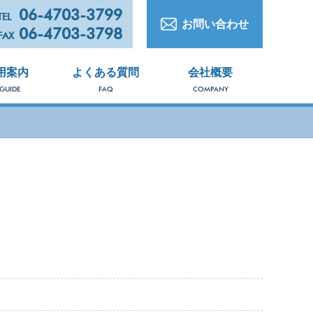
06-4703-3799
TEL
お問い合わせ
06-4703-3798
FAX
用案内
よくある質問
会社概要
 GUIDE
FAQ
COMPANY
PRO
商
品
一
覧