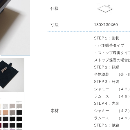
仕様
寸法
130X130X60
STEP１：形状
・バネ蝶番タイプ
・ストップ蝶番タイ
ストップ蝶番の場合
STEP２：額縁
半艶塗装 （金・
STEP３：外装
シャミー （４２
ラムース （４９
STEP４：内装
素材
シャミー （４２
ラムース （４９
STEP５：紙箱