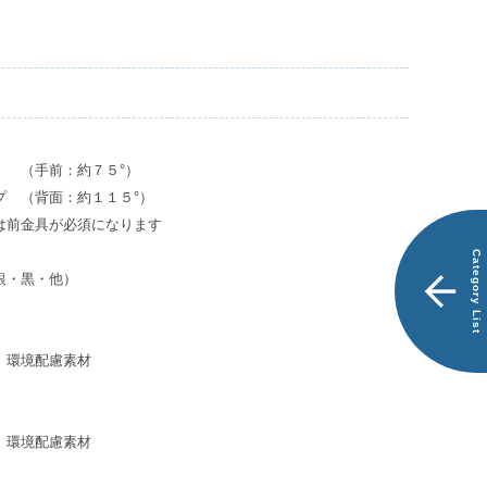
商
別
品
注
一
品
覧
で
探
す
ス
 （手前：約７５°）
エ
プ （背面：約１１５°）
ー
は前金具が必須になります
ド
Category List
ケ
銀・黒・他）
ー
ス
）
LEO
）環境配慮素材
ス
）
エ
）環境配慮素材
ー
ド