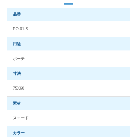
品番
PO-01-S
用途
ポーチ
寸法
75X60
素材
スエード
カラー