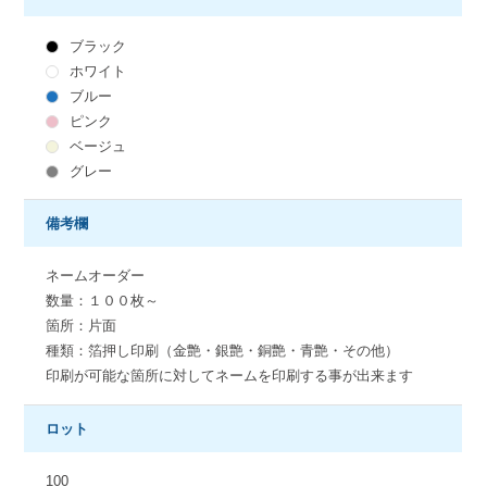
ブラック
ホワイト
ブルー
ピンク
ベージュ
グレー
備考欄
ネームオーダー
数量：１００枚～
箇所：片面
種類：箔押し印刷（金艶・銀艶・銅艶・青艶・その他）
印刷が可能な箇所に対してネームを印刷する事が出来ます
ロット
100