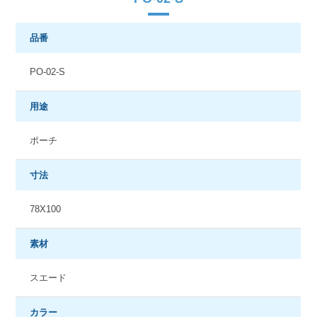
品番
PO-02-S
用途
ポーチ
寸法
78X100
素材
スエード
カラー